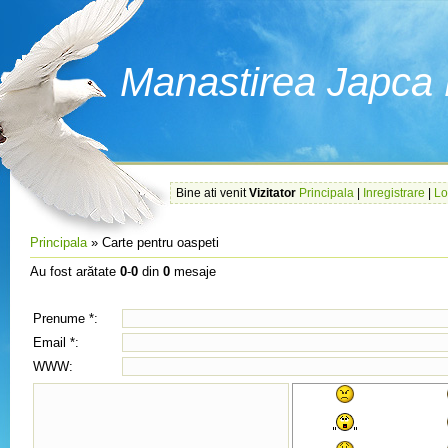
Manastirea Japc
Bine ati venit
Vizitator
Principala
|
Inregistrare
|
Lo
Principala
»
Carte pentru oaspeti
Au fost arătate
0
-
0
din
0
mesaje
Prenume *:
Email *:
WWW: