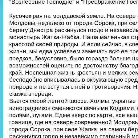
"Вознесение Господне" и "Преображение Гос
Кусочек рая на молдавской земле. На севере
Молдовы, недалеко от города Сорока, при се
берегу Днестра раскинулся гордо и независ
монастырь Жапка-Жабка. Наша маленькая ст
красотой своей природы. И если сейчас, в с
жизни, мы едва успеваем замечать всю ее пре
предков, безусловно, было гораздо больше ш
возможностей оценить по достоинству благо
край. Неспешная жизнь крестьян и мелких ре
бесподобно вписывалась в окружающую среду
природе и не вступая с ней в противоречия. Н
сказка впереди.
Вьется серой лентой шоссе. Холмы, укрытые
виноградников сменяются вечными Кодрами,
полями, лугами. Едем вверх по карте, все выш
границе, где на севере современной Молдовы
города Сорока, при селе Жапка, на самом бе
раскинулся гордо и независимо старинный м