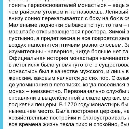
понять первооснователей монастыря – ведь э
чем райским уголком и не назовешь. Ленивый
внизу сонно перекатывается с боку на бок в с
Маленькие лодчонки рыбаков то тут, то там –
масштабе открывающегося простора. Зимой з
пустынно, а придет весна и все покроется зе
воздух наполнится птичьим разноголосьем. З
изумительны - наверное, нигде больше нет та
Официальная история монастыря начинается с
в летописях было упомянуто о его существов
монастырь был в качестве мужского, и лишь в
женским, каковым является до сих пор. Сколь
до упоминания в летописях, когда поселился 
монах – неизвестно. Первоначально службы
справляли в выдолбленной в скале церкви, м
под кельи пещеры. В 1770 году монастырь бы
нынешнее место. Была построена церковь, н
хозяйственные постройки и благоустраивать и
все времена жизнь текла тихо и спокойно, бы