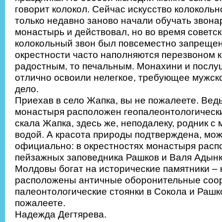
говорит колокол. Сейчас искусство колокольн
только недавно заново начали обучать звонар
монастырь и действовал, но во время советс
колокольный звон был повсеместно запреще
окрестности часто наполняются перезвоном к
радостным, то печальным. Монахини и посл
отлично освоили нелегкое, требующее мужск
дело.
Приехав в село Жапка, вы не пожалеете. Вед
монастыря расположен геопалеонтологически
скала Жапка, здесь же, неподалеку, родник с
водой. А красота природы подтверждена, мож
официально: в окрестностях монастыря рас
пейзажных заповедника Рашков и Валя Адынк
Молдовы богат на исторические памятники – 
расположены античные оборонительные соо
палеонтологические стоянки в Сокола и Рашк
пожалеете.
Надежда Дегтярева.