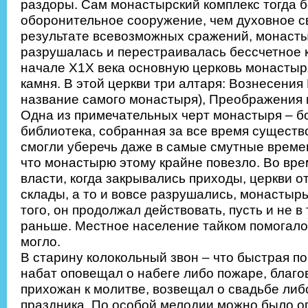
раздоры. Сам монастырский комплекс тогда 
оборонительное сооружение, чем духовное с
результате всевозможных сражений, монасты
разрушалась и перестраивалась бессчетное к
начале Х1Х века основную церковь монастыр
камня. В этой церкви три алтаря: Вознесения 
название самого монастыря), Преображения и
Одна из примечательных черт монастыря – б
библиотека, собранная за все время существ
смогли уберечь даже в самые смутные времен
что монастырю этому крайне повезло. Во вре
власти, когда закрывались приходы, церкви о
склады, а то и вовсе разрушались, монастырь
того, он продолжал действовать, пусть и не в
раньше. Местное население тайком помогало
могло.
В старину колокольный звон – что быстрая п
набат оповещал о набеге либо пожаре, благо
прихожан к молитве, возвещал о свадьбе либ
праздника. По особой мелодии можно было оп